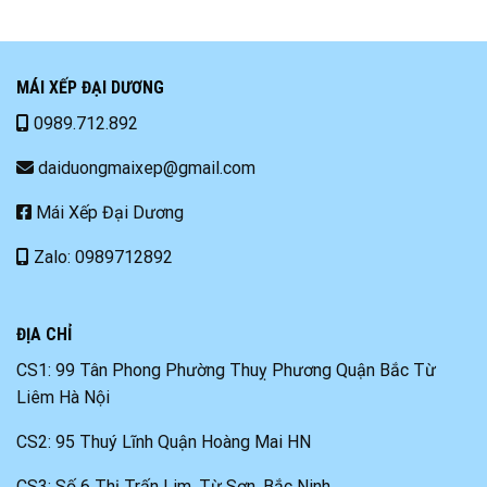
MÁI XẾP ĐẠI DƯƠNG
0989.712.892
daiduongmaixep@gmail.com
Mái Xếp Đại Dương
Zalo: 0989712892
ĐỊA CHỈ
CS1: 99 Tân Phong Phường Thuỵ Phương Quận Bắc Từ
Liêm Hà Nội
CS2: 95 Thuý Lĩnh Quận Hoàng Mai HN
CS3: Số 6 Thị Trấn Lim, Từ Sơn, Bắc Ninh