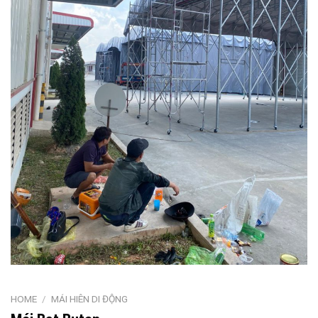
HOME
/
MÁI HIÊN DI ĐỘNG