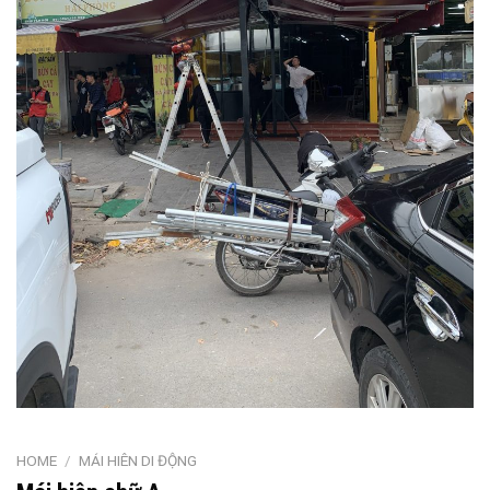
HOME
/
MÁI HIÊN DI ĐỘNG